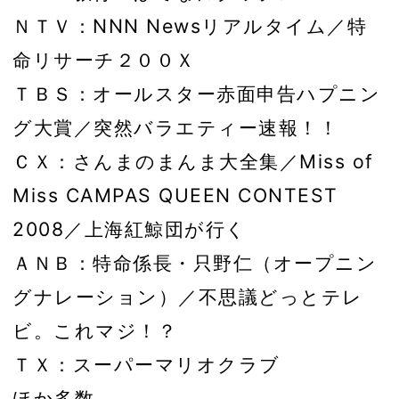
ＮＴＶ：NNN Newsリアルタイム／特
命リサーチ２００Ｘ
ＴＢＳ：オールスター赤面申告ハプニン
グ大賞／突然バラエティー速報！！
ＣＸ：さんまのまんま大全集／Miss of
Miss CAMPAS QUEEN CONTEST
2008／上海紅鯨団が行く
ＡＮＢ：特命係長・只野仁（オープニン
グナレーション）／不思議どっとテレ
ビ。これマジ！？
ＴＸ：スーパーマリオクラブ
ほか多数