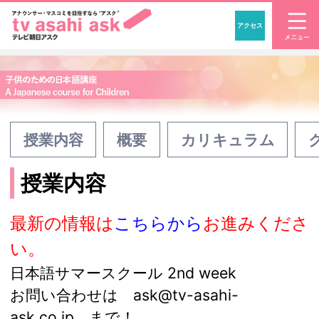
アクセス
「アナウンサー・マスコ
授業内容
概要
カリキュラム
授業内容
最新の情報は
こちらから
お進みくださ
い。
日本語サマースクール 2nd week
お問い合わせは
ask@tv-asahi-
ask.co.jp
まで！