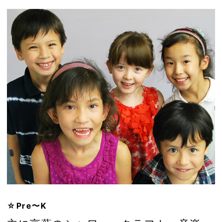
☆Pre〜K