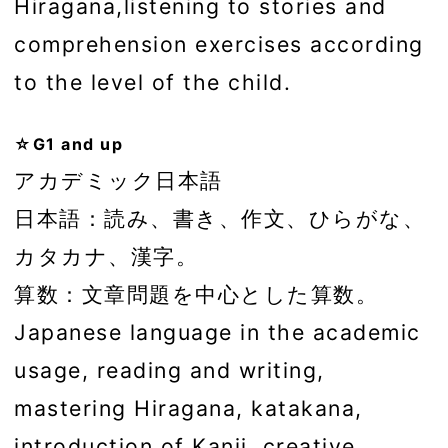
Hiragana,listening to stories and
comprehension exercises according
to the level of the child.
☆G1 and up
アカデミック日本語
日本語：読み、書き、作文、ひらがな、
カタカナ、漢字。
算数：文章問題を中心とした算数。
Japanese language in the academic
usage, reading and writing,
mastering Hiragana, katakana,
introduction of Kanji, creative