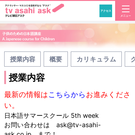
アクセス
「アナウンサー・マスコ
授業内容
概要
カリキュラム
授業内容
最新の情報は
こちらから
お進みくださ
い。
日本語サマースクール 5th week
お問い合わせは
ask@tv-asahi-
ask.co.jp
まで！