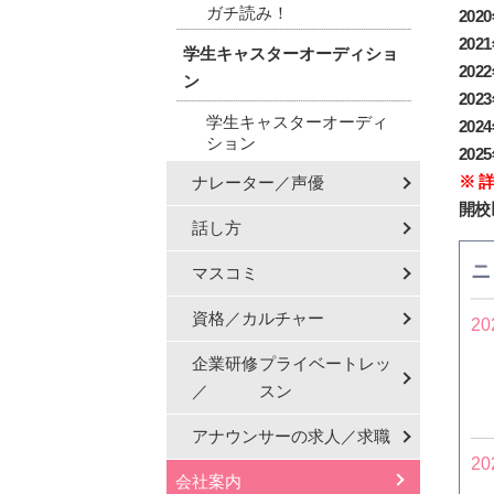
ガチ読み！
20
20
学生キャスターオーディショ
20
ン
20
学生キャスターオーディ
20
ション
20
※ 
ナレーター／声優
開校
話し方
ニ
マスコミ
資格／カルチャー
20
企業研修
プライベートレッ
／
スン
アナウンサーの
求人／求職
20
会社案内