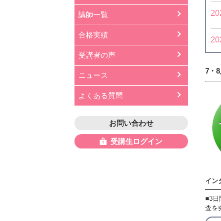
20
講師一覧
合格実績
20
受講者の声
7・
ニュース
よくある質問
お問い合わせ
受講生ログイン
イン
■3
査を突