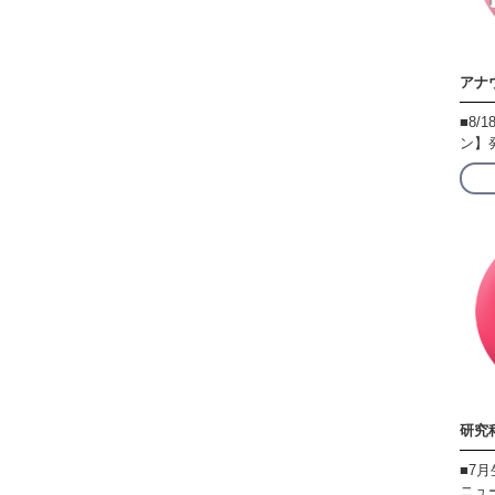
アナ
■8
ン】
研究
■7
ニュ