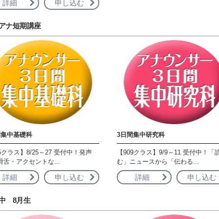
詳細
申し込む
アナ短期講座
間集中基礎科
3日間集中研究科
5クラス】8/25～27 受付中！発声
【909クラス】9/9～11 受付中！「
滑舌・アクセントな...
む」ニュースから「伝わる...
詳細
申し込む
詳細
申し込む
中 8月生