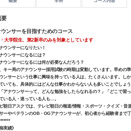
概要
学科
コース内容
概要
ナウンサーを目指すためのコース
・大学院生、第2新卒のみを対象としています
ナウンサーになりたい！
ナウンサーになるには？
ナウンサーになるには何が必要なんだろう？
、キー局のアナウンサー採用試験の時期は変動しています。早めの準
ウンサーという仕事に興味を持っている人は、たくさんいます。しか
ていても、具体的にはどんな仕事かわからない人も多いことでしょう
「アナウンサーって、どんな勉強をしたらなれるの？」「どこで習っ
ている人・迷っている人も…。
ビ朝日アスクでは、テレビ朝日の報道/情報・スポーツ・クイズ・音
サーやベテランのOB・OGアナウンサーが、初心者から経験者まで
*******
格実績》