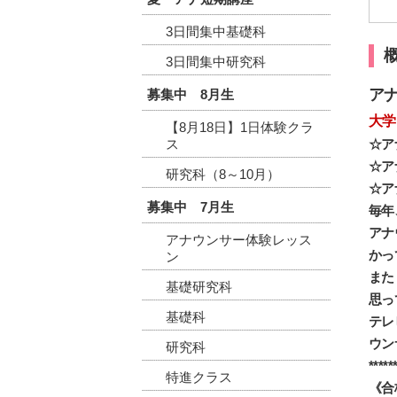
3日間集中基礎科
3日間集中研究科
ア
募集中 8月生
大学
【8月18日】1日体験クラ
ス
☆ア
☆ア
研究科（8～10月）
☆ア
募集中 7月生
毎年
アナ
アナウンサー体験レッス
かっ
ン
また
基礎研究科
思っ
基礎科
テレ
ウン
研究科
*****
特進クラス
《合