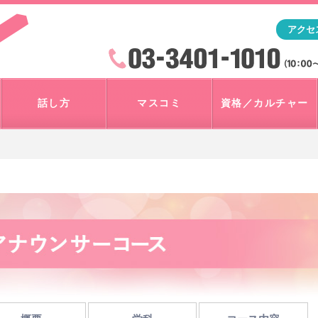
「アナウンサー・マスコミを目指すなら"アスク"」テレビ朝
アクセ
検索
火曜~日曜 10:00~18:00
話し方
マスコミ
資格／カルチャー