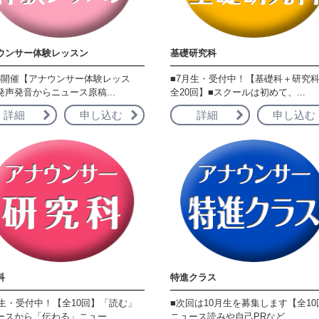
ウンサー体験レッスン
基礎研究科
/18開催【アナウンサー体験レッス
■7月生・受付中！【基礎科＋研究
発声発音からニュース原稿...
全20回】■スクールは初めて、...
詳細
申し込む
詳細
申し込む
科
特進クラス
月生・受付中！【全10回】「読む」
■次回は10月生を募集します【全10
ースから「伝わる」ニュー...
ニュース読みや自己PRなど...