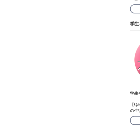
学生
学生
【Q
の生