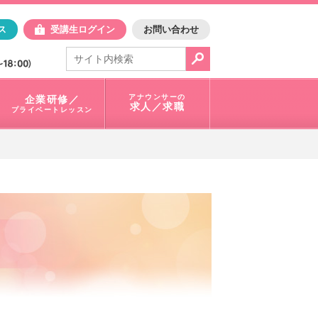
日アスク
ス
受講生ログイン
お問い合わせ
電話で問合せ：
03-3401-1010
アナウンサーの
企業研修／
求人／求職
プライベートレッスン