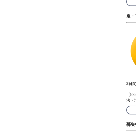
夏・
3日
【82
法・
募集