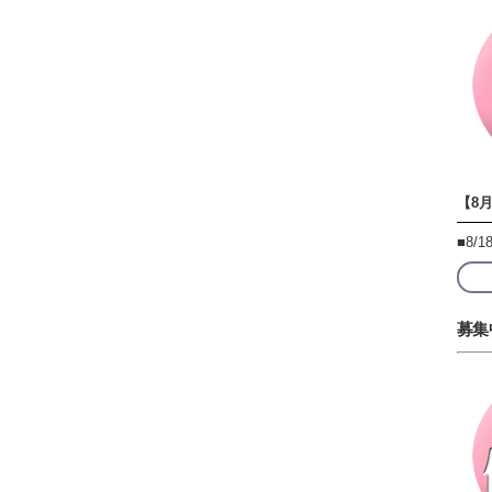
【8
■8/
募集