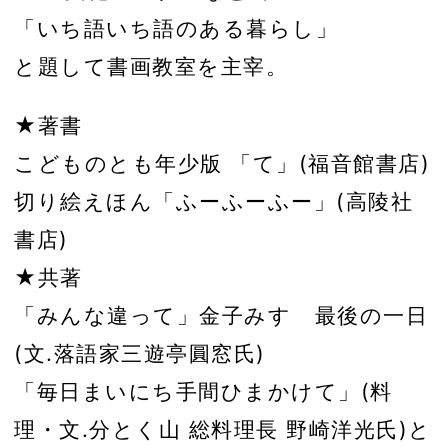
「いち語いち語のある暮らし」
と題して書画教室を主宰。
★著書
こどものとも年少版 「て」(福音館書店)
切り絵えほん「ふーふーふー」(高陵社
書店)
★共著
「みんな違って」金子みすゞ最後の一日
(文.落語家三遊亭圓窓氏)
「毎日まいにち手間ひまかけて」(料
理・文.分とく山 総料理長 野崎洋光氏)と