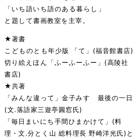
「いち語いち語のある暮らし」
と題して書画教室を主宰。
★著書
こどものとも年少版 「て」(福音館書店)
切り絵えほん「ふーふーふー」(高陵社
書店)
★共著
「みんな違って」金子みすゞ最後の一日
(文.落語家三遊亭圓窓氏)
「毎日まいにち手間ひまかけて」(料
理・文.分とく山 総料理長 野崎洋光氏)と