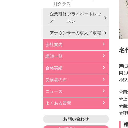
月クラス
企業研修
プライベートレッ
／
スン
アナウンサーの
求人／求職
会社案内
名
講師一覧
声に
合格実績
同じ
受講者の声
小説
ニュース
☆自
☆上
よくある質問
☆自
☆呼
お問い合わせ