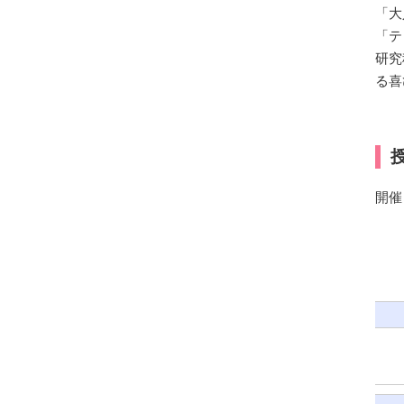
「大
「テ
研究
る喜
開催