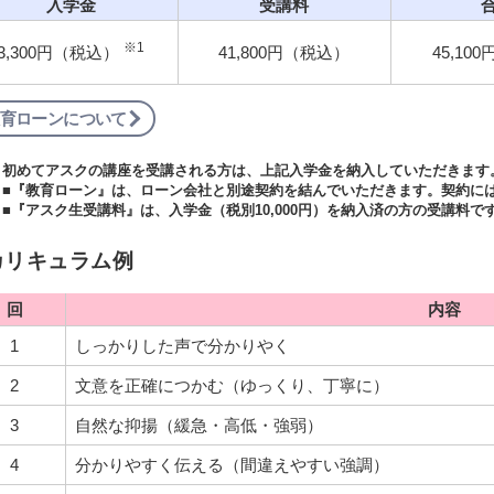
入学金
受講料
※1
3,300円（税込）
41,800円（税込）
45,10
育ローンについて
初めてアスクの講座を受講される方は、上記入学金を納入していただきます
■『教育ローン』は、ローン会社と別途契約を結んでいただきます。契約に
■『アスク生受講料』は、入学金（税別10,000円）を納入済の方の受講料で
カリキュラム例
回
内容
1
しっかりした声で分かりやく
2
文意を正確につかむ（ゆっくり、丁寧に）
3
自然な抑揚（緩急・高低・強弱）
4
分かりやすく伝える（間違えやすい強調）