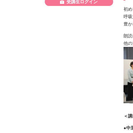
受講生ログイン
初め
呼吸
豊か
朗読
他の
＜講
●中