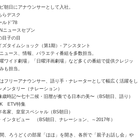
ビ朝日にアナウンサーとして入社。
こちらデスク
ールド’78
ANNニュースセブン
親の目子の目
クイズタイムショック（第1期）- アシスタント
ニュース、情報、バラエティ番組を多数担当。
曜ワイド劇場」「日曜洋画劇場」など多くの番組で提供クレジッ
みも担当。
はフリーアナウンサー、語り手・ナレーターとして幅広く活躍をし
テレメンタリー（ナレーション）
映像歳時記〜七十二候・旧暦が奏でる日本の美〜（BS朝日、語り）
HK ETV特集
百年名家、皇室スペシャル（BS朝日）
ザ・インタビュー （BS朝日、ナレーション、～2017年）
年間、ろうどくの部屋「ほほ」を開き、各所で「親子お話し会」や