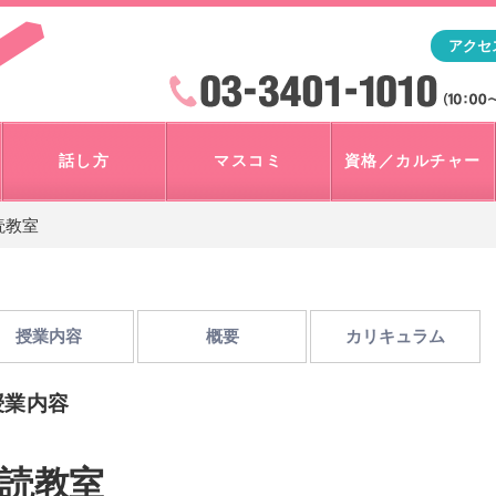
「アナウンサー・マスコミを目指すなら"アスク"」テレビ朝
アクセ
検索
火曜~日曜 10:00~18:00
話し方
マスコミ
資格／カルチャー
読教室
授業内容
概要
カリキュラム
授業内容
読教室