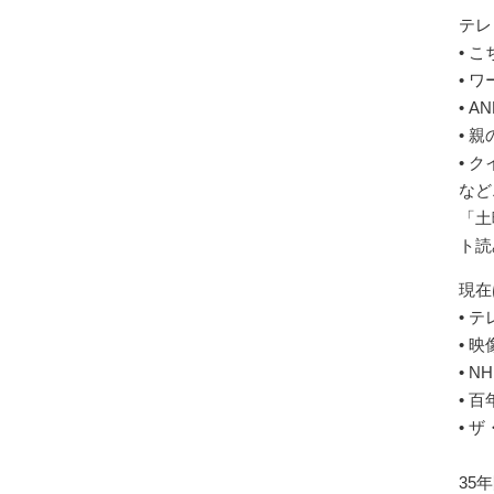
テレ
• 
• ワ
• 
• 
• 
など
「土
ト読
現在
• 
• 
• N
• 
• 
35