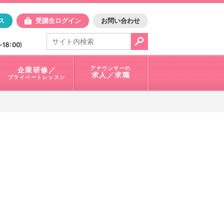
日アスク
ス
受講生ログイン
お問い合わせ
電話で問合せ：
03-3401-1010
アナウンサーの
企業研修／
求人／求職
プライベートレッスン