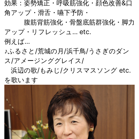
効果：姿勢矯正・呼吸筋強化・顔色改善&口
角アップ・滑舌・嚥下予防・
腹筋背筋強化・骨盤底筋群強化・脚力
アップ・リフレッシュ… etc.
例えば…
♪ふるさと/荒城の月/浜千鳥/うさぎのダン
ス/アメージンググレイス/
浜辺の歌/もみじ/クリスマスソング etc.
を歌います