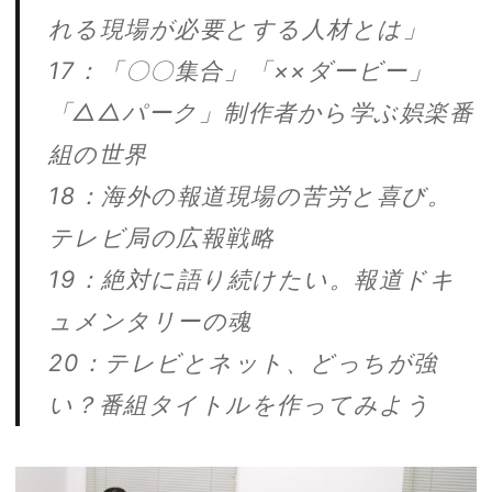
れる現場が必要とする人材とは」
17：「〇〇集合」「××ダービー」
「△△パーク」制作者から学ぶ娯楽番
組の世界
18：海外の報道現場の苦労と喜び。
テレビ局の広報戦略
19：絶対に語り続けたい。報道ドキ
ュメンタリーの魂
20：テレビとネット、どっちが強
い？番組タイトルを作ってみよう