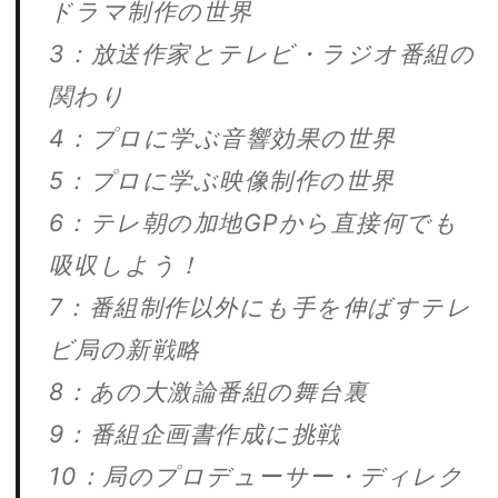
ドラマ制作の世界
3：放送作家とテレビ・ラジオ番組の
関わり
4：プロに学ぶ音響効果の世界
5：プロに学ぶ映像制作の世界
6：テレ朝の加地GPから直接何でも
吸収しよう！
7：番組制作以外にも手を伸ばすテレ
ビ局の新戦略
8：あの大激論番組の舞台裏
9：番組企画書作成に挑戦
10：局のプロデューサー・ディレク