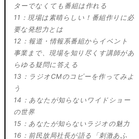
ターでなくても番組は作れる
11：現場は素晴らしい！番組作りに必
要な発想力とは
12：報道・情報系番組からイベント
事業まで、現場を知り尽くす講師があ
らゆる疑問に答える
13：ラジオCMのコピーを作ってみよ
う
14：あなたが知らないワイドショー
の世界
15：あなたが知らないラジオの魅力
16：前民放局社長が語る「刺激あふ