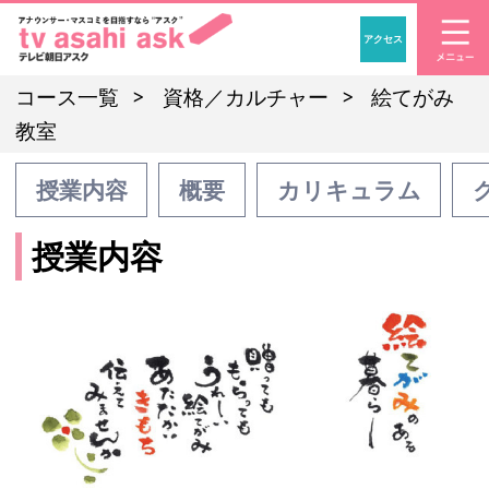
アクセス
「アナウンサー・マスコ
コース一覧
資格／カルチャー
絵てがみ
教室
授業内容
概要
カリキュラム
授業内容