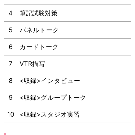
4
筆記試験対策
5
パネルトーク
6
カードトーク
7
VTR描写
8
<収録>インタビュー
9
<収録>グループトーク
10
<収録>スタジオ実習