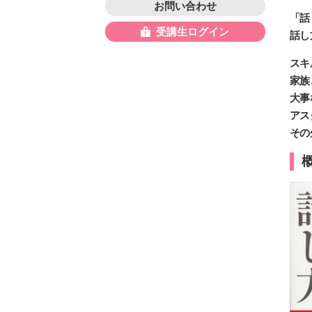
お問い合わせ
「話
受講生ログイン
話し
スキ
家族
大事
アス
その