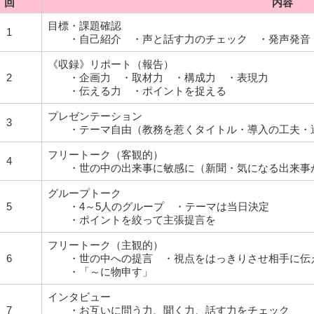
回
内容
目標・課題確認
1
・自己紹介 ・声と話す力のチェック ・発声発音
《収録》リポート（報告）
2
・企画力 ・取材力 ・構成力 ・表現力
・伝える力 ・ポイントを捉える
プレゼンテーション
3
・テーマ自由（教務を惹くタイトル・導入の工夫・
フリートーク（客観的）
4
・世の中の出来事に敏感に（新聞・気になる出来事
グループトーク
5
・4～5人のグループ ・テーマは当日決定
・ポイントを絞って主張提言を
フリートーク（主観的）
6
・世の中への提言 ・視点をはっきりさせ相手に伝
・「～に物申す」
インタビュー
7
・お互いに問う力、聞く力、話す力をチェック