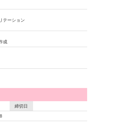
リテーション
作成
締切日
8