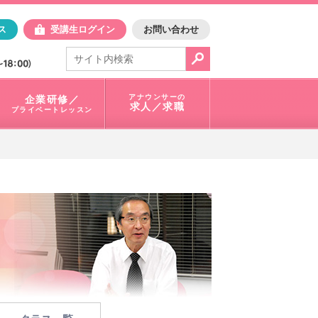
日アスク
ス
受講生ログイン
お問い合わせ
電話で問合せ：
03-3401-1010
アナウンサーの
企業研修／
求人／求職
プライベートレッスン