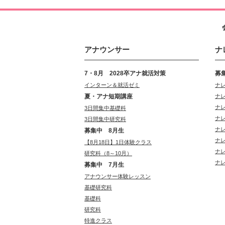
アナウンサー
ナ
7・8月 2028卒アナ就活対策
募
インターン＆就活ゼミ
ナ
夏・アナ短期講座
ナ
ナ
3日間集中基礎科
ナ
3日間集中研究科
ナ
募集中 8月生
ナ
【8月18日】1日体験クラス
ナ
研究科（8～10月）
ナ
募集中 7月生
アナウンサー体験レッスン
基礎研究科
基礎科
研究科
特進クラス