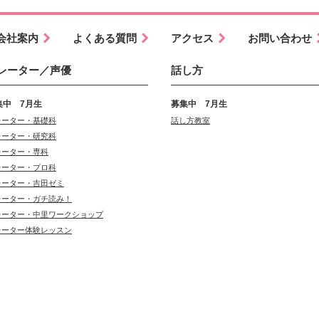
会社案内
よくある質問
アクセス
お問い合わせ
レーター／声優
話し方
集中 7月生
募集中 7月生
レーター・基礎科
話し方教室
レーター・研究科
レーター・専科
レーター・プロ科
レーター・吉田ゼミ
レーター・ガチ読み！
レーター・中里ワークショップ
レーター体験レッスン