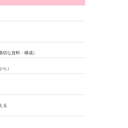
適切な資料・構成）
から）
える