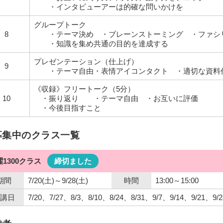
・インタビューアーは的確な問いかけを
グループトーク
8
・テーマ決め ・ブレーンストーミング ・ファシ
・知識を集め共通の目的を達成する
プレゼンテーション（仕上げ）
9
・テーマ自由・表情アイコンタクト ・適切な資料
《収録》フリートーク（5分）
10
・振り返り ・テーマ自由 ・お互いに評価
・今後目指すこと
募集中のクラス一覧
曜1300クラス
締切ました
期間
7/20(土)～9/28(土)
時間
13:00～15:00
講日
7/20、7/27、8/3、8/10、8/24、8/31、9/7、9/14、9/21、9/2