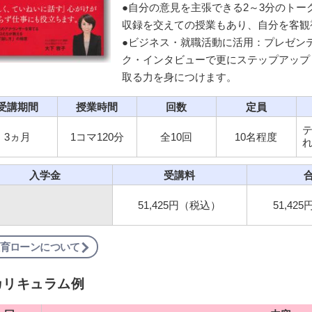
●自分の意見を主張できる2～3分のトー
収録を交えての授業もあり、自分を客観
●ビジネス・就職活動に活用：プレゼン
ク・インタビューで更にステップアップ
取る力を身につけます。
受講期間
授業時間
回数
定員
3ヵ月
1コマ120分
全10回
10名程度
入学金
受講料
51,425円（税込）
51,42
育ローンについて
カリキュラム例