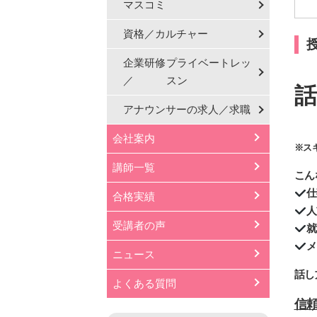
マスコミ
資格／カルチャー
企業研修
プライベートレッ
／
スン
話
アナウンサーの
求人／求職
会社案内
※ス
講師一覧
こん
仕
合格実績
人
受講者の声
就
メ
ニュース
話し
よくある質問
信