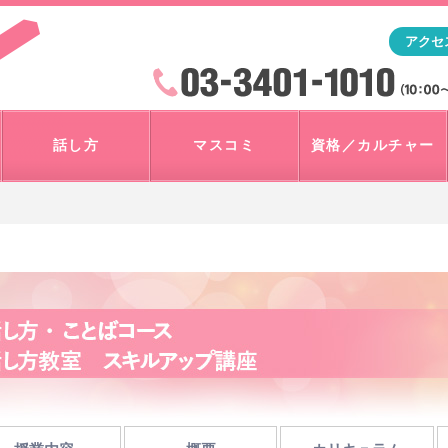
「アナウンサー・マスコミを目指すなら"アスク"」テレビ朝
アクセ
検索
火曜~日曜 10:00~18:00
話し方
マスコミ
資格／カルチャー