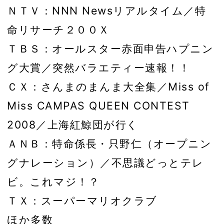
ＮＴＶ：NNN Newsリアルタイム／特
命リサーチ２００Ｘ
ＴＢＳ：オールスター赤面申告ハプニン
グ大賞／突然バラエティー速報！！
ＣＸ：さんまのまんま大全集／Miss of
Miss CAMPAS QUEEN CONTEST
2008／上海紅鯨団が行く
ＡＮＢ：特命係長・只野仁（オープニン
グナレーション）／不思議どっとテレ
ビ。これマジ！？
ＴＸ：スーパーマリオクラブ
ほか多数