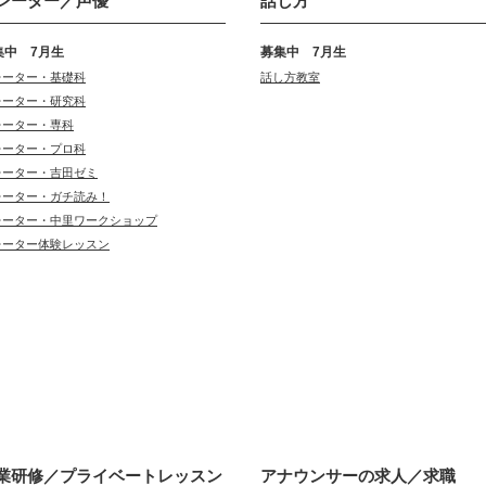
レーター／声優
話し方
集中 7月生
募集中 7月生
レーター・基礎科
話し方教室
レーター・研究科
レーター・専科
レーター・プロ科
レーター・吉田ゼミ
レーター・ガチ読み！
レーター・中里ワークショップ
レーター体験レッスン
業研修／
プライベートレッスン
アナウンサーの
求人／求職