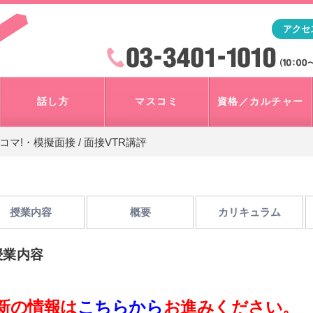
「アナウンサー・マスコミを目指すなら"アスク"」テレビ朝
アクセ
検索
火曜~日曜 10:00~18:00
話し方
マスコミ
資格／カルチャー
2コマ!・模擬面接 / 面接VTR講評
授業内容
概要
カリキュラム
授業内容
新の情報は
こちらから
お進みください。