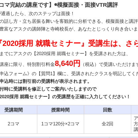
2コマ完結の講座です】◉模擬面接・面接VTR講評
が通過したら、次のステップは面接！
の話し方・立ち居振る舞いを客観的に分析できる、模擬面接と講評
豊富なアスクの講師陣と寺崎校長が、あなたとじっくり向き合いま
!『2020採用 就職セミナー』受講生は、さら
までにアスクの【2020採用 就職セミナー】を受講された方は、
8,640円
講座に限り、特別割引料金
（税込）で受講いただけま
申込フォーム》の【質問1】欄に、受講されたクラスを明記してく
申込時には割引前の受講料が表示されます。
時に受講料を修正してご案内いたしますので
020採用 就職セミナー】の受講歴を正確に入力してください！
受講期間
授業時間
回数
2コマ
1コマ120分×2コマ
全2回
方