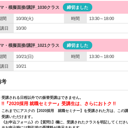
コマ・模擬面接/講評_1030クラス
締切ました
期間
10/30(火)
時間
13:30～18:00
講日
10/30
コマ・模擬面接/講評_1021クラス
締切ました
期間
10/21(日)
時間
13:30～18:00
講日
10/21
備考
受講される日程以外での振替受講はできません。
!!『2020採用 就職セミナー』受講生は、さらにおトク !!
これまでにアスクの【2020採用 就職セミナー】を受講された方は、この
受講いただけます。
《お申込フォーム》の【質問1】欄に、受講されたクラスを明記してくださ
※お申込時には割引前の受講料が表示されます。