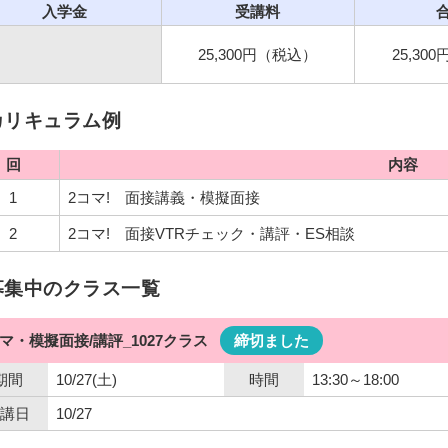
入学金
受講料
25,300円（税込）
25,30
カリキュラム例
回
内容
1
2コマ! 面接講義・模擬面接
2
2コマ! 面接VTRチェック・講評・ES相談
募集中のクラス一覧
コマ・模擬面接/講評_1027クラス
締切ました
期間
10/27(土)
時間
13:30～18:00
講日
10/27