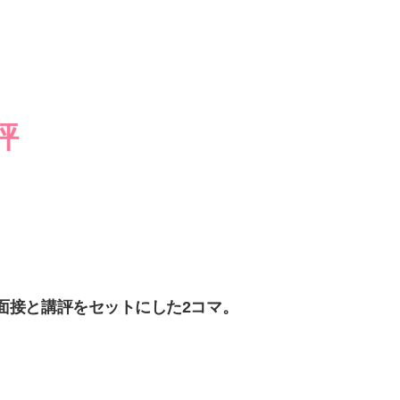
評
面接と講評をセットにした2コマ。