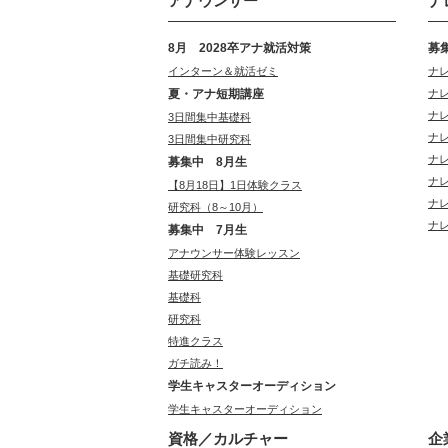
アナウンサー
ナ
8月 2028卒アナ就活対策
募
インターン＆就活ゼミ
ナ
夏・アナ短期講座
ナ
ナ
3日間集中基礎科
ナ
3日間集中研究科
ナ
募集中 8月生
ナ
【8月18日】1日体験クラス
ナ
研究科（8～10月）
ナ
募集中 7月生
アナウンサー体験レッスン
基礎研究科
基礎科
研究科
特進クラス
ガチ読み！
学生キャスターオーディション
学生キャスターオーディション
資格／カルチャー
企