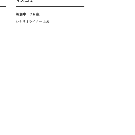
マスコミ
募集中 7月生
シナリオライター 上級