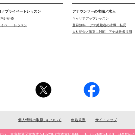
修／プライベートレッスン
アナウンサーの求職／求人
業向け研修
キャリアアップレッスン
ライベートレッスン
登録無料! アナ経験者の求職・転局
人材紹介／派遣に対応 アナ経験者採用
個人情報の取扱いについて
申込規定
サイトマップ
0032 東京都港区六本木7-18-23EX六本木ビル6F TEL 03-3401-1010 FAX 03-340