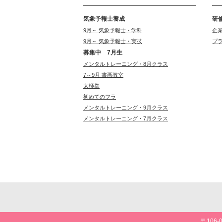
気象予報士養成
研
9月～ 気象予報士・学科
企
9月～ 気象予報士・実技
プ
募集中 7月生
メンタルトレーニング・8月クラス
7～9月 書画教室
太極拳
初めてのフラ
メンタルトレーニング・9月クラス
メンタルトレーニング・7月クラス
〒106-