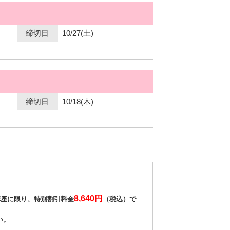
締切日
10/27(土)
締切日
10/18(木)
8,640円
講座に限り、特別割引料金
（税込）で
い。