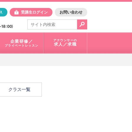
日アスク
ス
受講生ログイン
お問い合わせ
電話で問合せ：
03-3401-1010
アナウンサーの
企業研修／
求人／求職
プライベートレッスン
クラス一覧