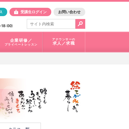
日アスク
ス
受講生ログイン
お問い合わせ
電話で問合せ：
03-3401-1010
アナウンサーの
企業研修／
求人／求職
プライベートレッスン