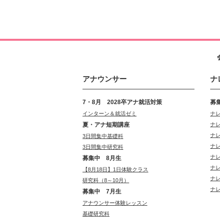
アナウンサー
ナ
7・8月 2028卒アナ就活対策
募
インターン＆就活ゼミ
ナ
夏・アナ短期講座
ナ
ナ
3日間集中基礎科
ナ
3日間集中研究科
ナ
募集中 8月生
ナ
【8月18日】1日体験クラス
ナ
研究科（8～10月）
ナ
募集中 7月生
アナウンサー体験レッスン
基礎研究科