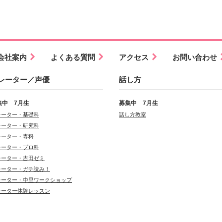
会社案内
よくある質問
アクセス
お問い合わせ
レーター／声優
話し方
集中 7月生
募集中 7月生
レーター・基礎科
話し方教室
レーター・研究科
レーター・専科
レーター・プロ科
レーター・吉田ゼミ
レーター・ガチ読み！
レーター・中里ワークショップ
レーター体験レッスン