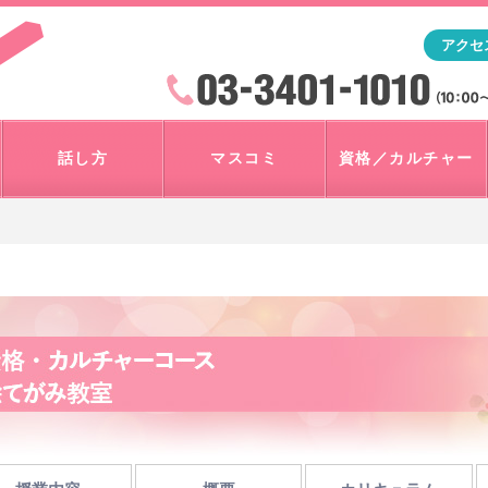
「アナウンサー・マスコミを目指すなら"アスク"」テレビ朝
アクセ
検索
火曜~日曜 10:00~18:00
話し方
マスコミ
資格／カルチャー