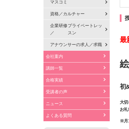
マスコミ
資格／カルチャー
企業研修
プライベートレッ
／
スン
最
アナウンサーの
求人／求職
会社案内
絵
講師一覧
合格実績
初
受講者の声
大切
ニュース
お礼
よくある質問
※月