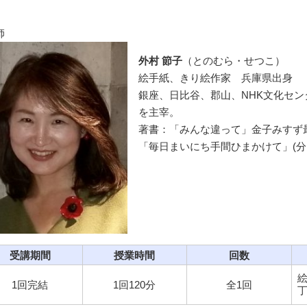
師
外村 節子
（とのむら・せつこ）
絵手紙、きり絵作家 兵庫県出身
銀座、日比谷、郡山、NHK文化セン
を主宰。
著書：「みんな違って」金子みすず最
「毎日まいにち手間ひまかけて」(分
受講期間
授業時間
回数
1回完結
1回120分
全1回