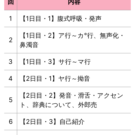
回
内容
1
【1日目・1】腹式呼吸・発声
【1日目・2】ア行～カ°行、無声化・
2
鼻濁音
3
【1日目・3】サ行～マ行
4
【2日目・1】ヤ行～拗音
【2日目・2】発音・滑舌・アクセン
5
ト、辞典について、外郎売
6
【2日目・3】自己紹介