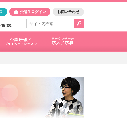
日アスク
ス
受講生ログイン
お問い合わせ
電話で問合せ：
03-3401-1010
アナウンサーの
企業研修／
求人／求職
プライベートレッスン