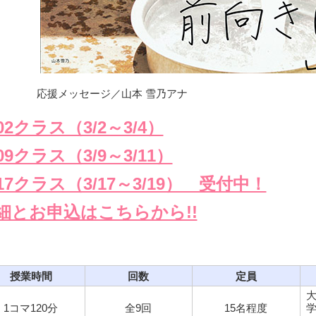
応援メッセージ／山本 雪乃アナ
302クラス（3/2～3/4）
309クラス（3/9～3/11）
317クラス（3/17～3/19） 受付中！
細とお申込はこちらから!!
授業時間
回数
定員
1コマ120分
全9回
15名程度
学