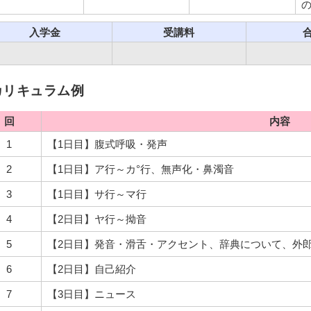
入学金
受講料
カリキュラム例
回
内容
1
【1日目】腹式呼吸・発声
2
【1日目】ア行～カ°行、無声化・鼻濁音
3
【1日目】サ行～マ行
4
【2日目】ヤ行～拗音
5
【2日目】発音・滑舌・アクセント、辞典について、外
6
【2日目】自己紹介
7
【3日目】ニュース