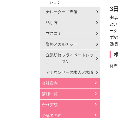
ション
3
ナレーター／声優
実は
話し方
とい
ーク
マスコミ
ずか
ほぼ
資格／カルチャー
企業研修
プライベートレッ
／
スン
発声
アナウンサーの
求人／求職
会社案内
講師一覧
合格実績
受講者の声