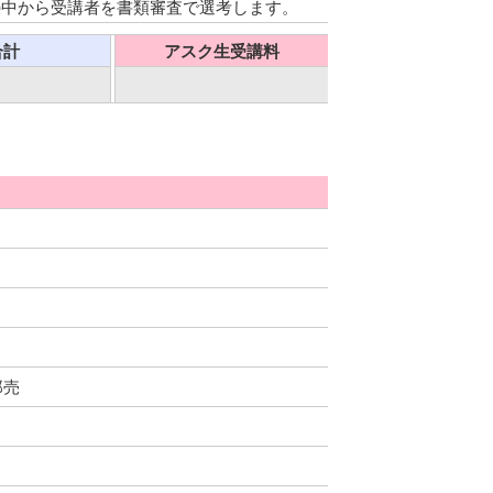
の中から受講者を書類審査で選考します。
合計
アスク生受講料
郎売