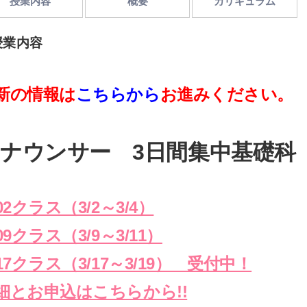
授業内容
概要
カリキュラム
授業内容
新の情報は
こちらから
お進みください。
ナウンサー 3日間集中基礎科
02クラス（3/2～3/4）
09クラス（3/9～3/11）
317クラス（3/17～3/19） 受付中！
細とお申込はこちらから!!