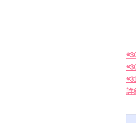
◉
◉
◉
詳