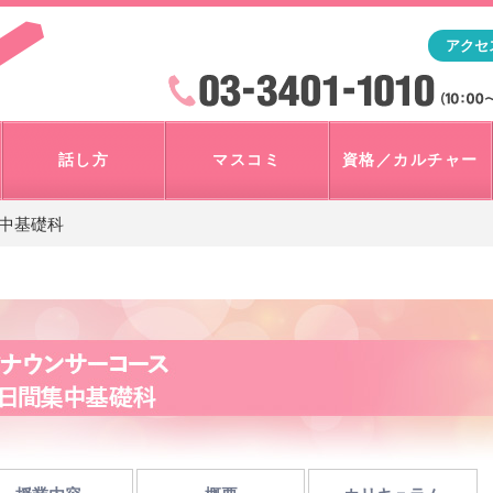
「アナウンサー・マスコミを目指すなら"アスク"」テレビ朝
アクセ
検索
火曜~日曜 10:00~18:00
話し方
マスコミ
資格／カルチャー
集中基礎科