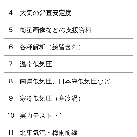
4
大気の鉛直安定度
5
衛星画像などの支援資料
6
各種解析（練習含む）
7
温帯低気圧
8
南岸低気圧、日本海低気圧など
9
寒冷低気圧（寒冷渦）
10
実力テスト・1
11
北東気流・梅雨前線