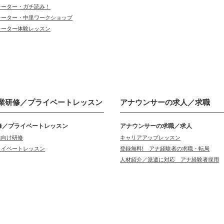
レーター・ガチ読み！
レーター・中里ワークショップ
レーター体験レッスン
業研修／
プライベートレッスン
アナウンサーの
求人／求職
修／プライベートレッスン
アナウンサーの求職／求人
業向け研修
キャリアアップレッスン
ライベートレッスン
登録無料! アナ経験者の求職・転局
人材紹介／派遣に対応 アナ経験者採用