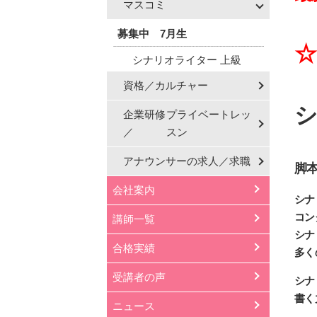
マスコミ
募集中 7月生
☆
シナリオライター 上級
資格／カルチャー
シ
企業研修
プライベートレッ
／
スン
アナウンサーの
求人／求職
脚本
会社案内
シナ
コン
講師一覧
シナ
合格実績
多く
受講者の声
シナ
書く
ニュース