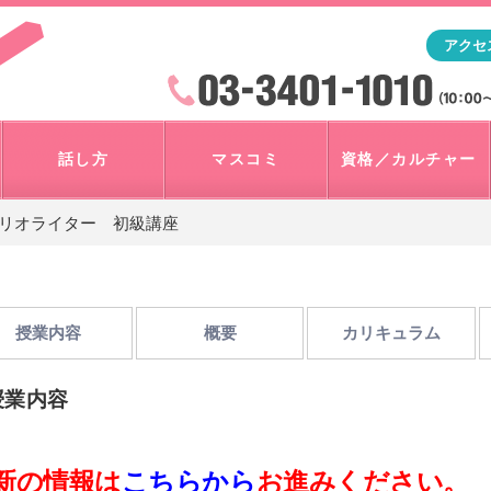
「アナウンサー・マスコミを目指すなら"アスク"」テレビ朝
アクセ
検索
火曜~日曜 10:00~18:00
話し方
マスコミ
資格／カルチャー
ナリオライター 初級講座
授業内容
概要
カリキュラム
授業内容
新の情報は
こちらから
お進みください。