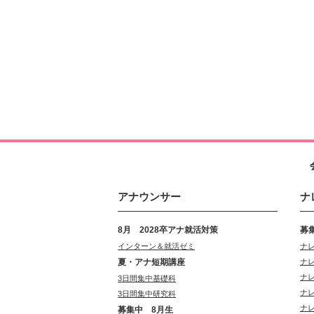
アナウンサー
ナ
8月 2028卒アナ就活対策
募
インターン＆就活ゼミ
ナ
夏・アナ短期講座
ナ
ナ
3日間集中基礎科
ナ
3日間集中研究科
ナ
募集中 8月生