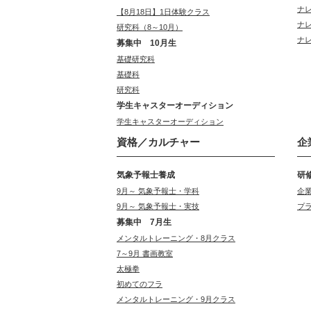
ナ
【8月18日】1日体験クラス
ナ
研究科（8～10月）
ナ
募集中 10月生
基礎研究科
基礎科
研究科
学生キャスターオーディション
学生キャスターオーディション
資格／カルチャー
企
気象予報士養成
研
9月～ 気象予報士・学科
企
9月～ 気象予報士・実技
プ
募集中 7月生
メンタルトレーニング・8月クラス
7～9月 書画教室
太極拳
初めてのフラ
メンタルトレーニング・9月クラス