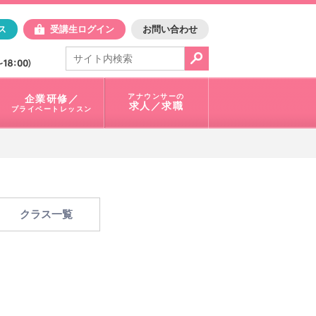
日アスク
ス
受講生ログイン
お問い合わせ
電話で問合せ：
03-3401-1010
アナウンサーの
企業研修／
求人／求職
プライベートレッスン
クラス一覧