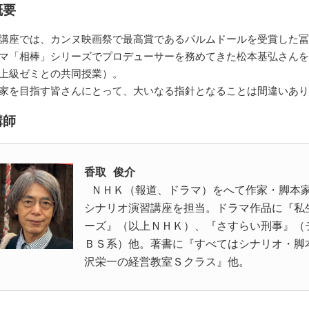
概要
講座では、カンヌ映画祭で最高賞であるパルムドールを受賞した冨
マ「相棒」シリーズでプロデューサーを務めてきた松本基弘さんを
上級ゼミとの共同授業）。
家を目指す皆さんにとって、大いなる指針となることは間違いあり
講師
香取 俊介
 ＮＨＫ（報道、ドラマ）をへて作家・脚本家に。早稲田大学や日本映画学校等で
シナリオ演習講座を担当。ドラマ作品に『私
ーズ』（以上ＮＨＫ）、『さすらい刑事』（
ＢＳ系）他。著書に『すべてはシナリオ・脚
沢栄一の経営教室Ｓクラス』他。