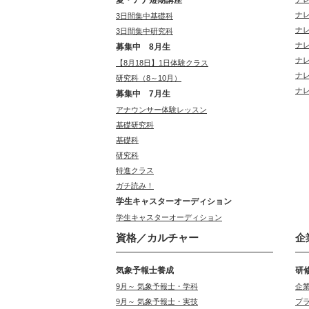
ナ
3日間集中基礎科
ナ
3日間集中研究科
ナ
募集中 8月生
ナ
【8月18日】1日体験クラス
ナ
研究科（8～10月）
ナ
募集中 7月生
アナウンサー体験レッスン
基礎研究科
基礎科
研究科
特進クラス
ガチ読み！
学生キャスターオーディション
学生キャスターオーディション
資格／カルチャー
企
気象予報士養成
研
9月～ 気象予報士・学科
企
9月～ 気象予報士・実技
プ