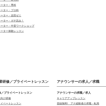
レーター・専科
レーター・プロ科
レーター・吉田ゼミ
レーター・ガチ読み！
レーター・中里ワークショップ
レーター体験レッスン
業研修／
プライベートレッスン
アナウンサーの
求人／求職
修／プライベートレッスン
アナウンサーの求職／求人
業向け研修
キャリアアップレッスン
ライベートレッスン
登録無料! アナ経験者の求職・転局