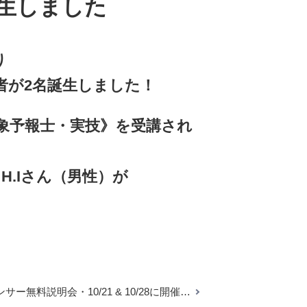
生しました
り
者が2名誕生しました！
《気象予報士・実技》を受講され
H.Iさん（男性）が
サー無料説明会・10/21 & 10/28に開催…