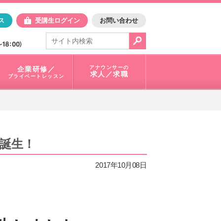
日アスク
ス
受講生ログイン
お問い合わせ
電話で問合せ：
03-3401-1010
アナウンサーの
企業研修／
求人／求職
プライベートレッスン
誕生！
2017年10月08日