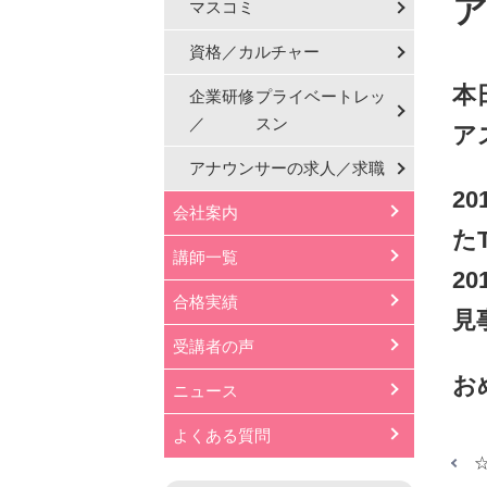
ア
マスコミ
資格／カルチャー
本
企業研修
プライベートレッ
／
スン
ア
アナウンサーの
求人／求職
2
会社案内
た
講師一覧
2
合格実績
見
受講者の声
お
ニュース
よくある質問