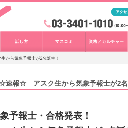
「アナウンサー・マスコミを目指すなら"アスク"」テレビ朝
アクセ
検索
火曜~日曜 10:00~18:00
話し方
マスコミ
資格／カルチャー
ク生から気象予報士が2名誕生！
☆速報☆ アスク生から気象予報士が2名
象予報士・合格発表！