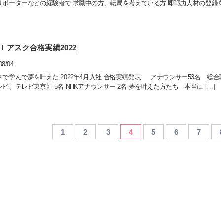
リポーターなどの経験者で 求職中の方、転局を考えている方 即戦力人材の登録を
！アスク合格実績2022
08/04
クで学んで夢を叶えた 2022年4月入社 合格実績発表 アナウンサー53名 総合
ビ、テレビ東京》 5名 NHKアナウンサー 2名 夢を叶えた方たち 本当に […]
1
2
3
4
5
6
7