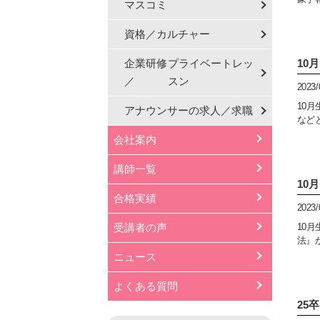
マスコミ
資格／カルチャー
企業研修
プライベートレッ
10
／
スン
2023/
10月
アナウンサーの
求人／求職
など
会社案内
講師一覧
10
合格実績
2023/
受講者の声
10月
法』
ニュース
よくある質問
25