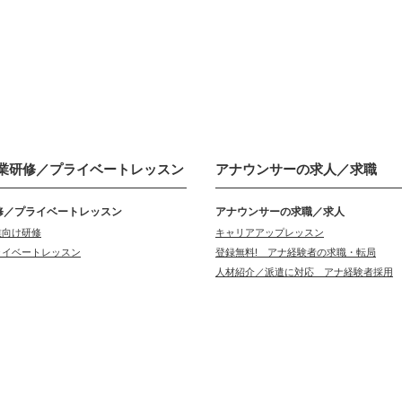
業研修／
プライベートレッスン
アナウンサーの
求人／求職
修／プライベートレッスン
アナウンサーの求職／求人
業向け研修
キャリアアップレッスン
ライベートレッスン
登録無料! アナ経験者の求職・転局
人材紹介／派遣に対応 アナ経験者採用