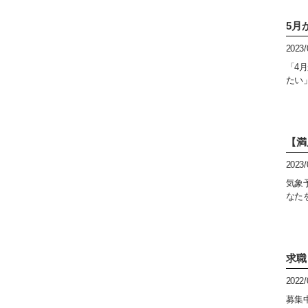
5月
2023/
「4
たい
【満
2023/
気象
なたを
求職
2022/
募集