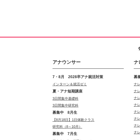
アナウンサー
ナ
7・8月 2028卒アナ就活対策
募
インターン＆就活ゼミ
ナ
夏・アナ短期講座
ナ
ナ
3日間集中基礎科
ナ
3日間集中研究科
ナ
募集中 8月生
ナ
【8月18日】1日体験クラス
ナ
研究科（8～10月）
ナ
募集中 7月生