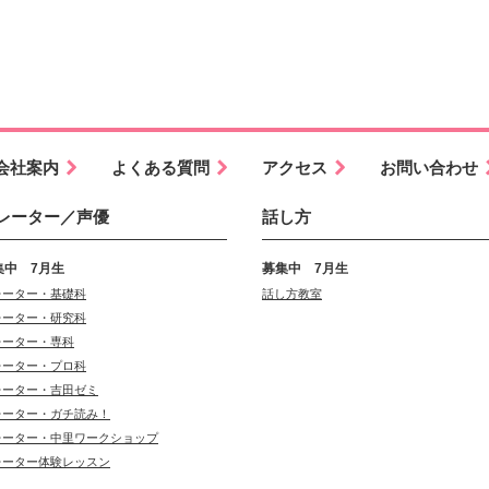
会社案内
よくある質問
アクセス
お問い合わせ
レーター／声優
話し方
集中 7月生
募集中 7月生
レーター・基礎科
話し方教室
レーター・研究科
レーター・専科
レーター・プロ科
レーター・吉田ゼミ
レーター・ガチ読み！
レーター・中里ワークショップ
レーター体験レッスン