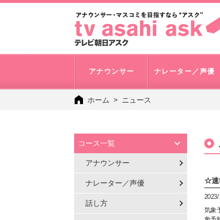
アナウンサー
ナレーター／声優
ホーム
ニュース
コース一覧
アナウンサー
☆速
ナレーター／声優
2023/
話し方
気象
象予