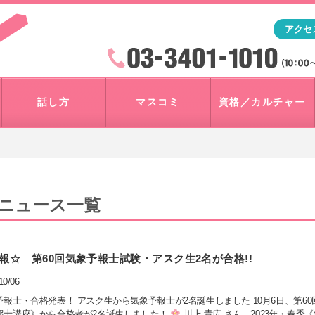
「アナウンサー・マスコミを目指すなら"アスク"」テレビ朝
アクセ
検索
火曜~日曜 10:00~18:00
話し方
マスコミ
資格／カルチャー
ニュース一覧
報☆ 第60回気象予報士試験・アスク生2名が合格!!
10/06
予報士・合格発表！ アスク生から気象予報士が2名誕生しました 10月6日、第6
報士講座》から合格者が2名誕生しました！
川上 貴広 さん 2023年・春季《気