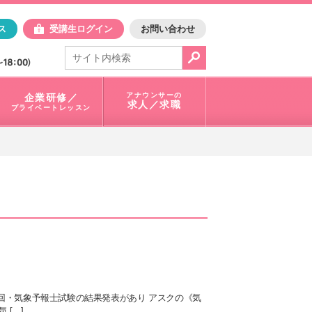
日アスク
ス
受講生ログイン
お問い合わせ
電話で問合せ：
03-3401-1010
アナウンサーの
企業研修／
求人／求職
プライベートレッスン
0回・気象予報士試験の結果発表があり アスクの《気
 […]