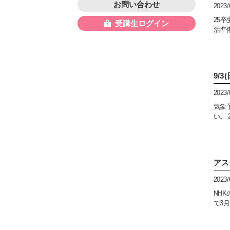
お問い合わせ
2023/
25
受講生ログイン
活準
9/
2023/
気象
い。 
アス
2023/
NH
で3