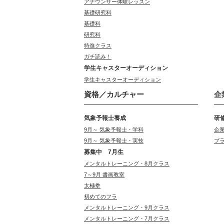
アナウンサー体験レッスン
基礎研究科
基礎科
研究科
特進クラス
ガチ読み！
学生キャスターオーディション
学生キャスターオーディション
資格／カルチャー
企
気象予報士養成
研
9月～ 気象予報士・学科
企
9月～ 気象予報士・実技
プ
募集中 7月生
メンタルトレーニング・8月クラス
7～9月 書画教室
太極拳
初めてのフラ
メンタルトレーニング・9月クラス
メンタルトレーニング・7月クラス