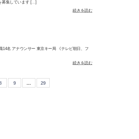
募集しています […]
続きを読む
職14名 アナウンサー 東京キー局 《テレビ朝日、フ
続きを読む
8
9
…
29