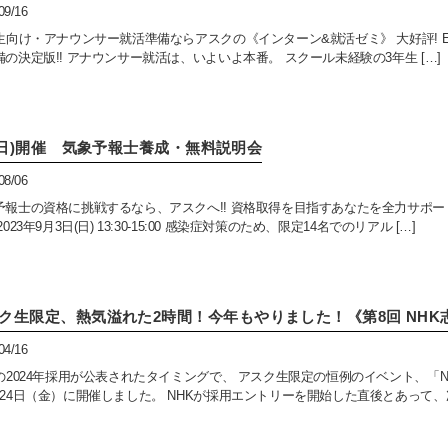
09/16
卒生向け・アナウンサー就活準備ならアスクの《インターン&就活ゼミ》 大好評! 
備の決定版!! アナウンサー就活は、いよいよ本番。 スクール未経験の3年生 […]
3(日)開催 気象予報士養成・無料説明会
08/06
予報士の資格に挑戦するなら、アスクへ!! 資格取得を目指すあなたを全力サポ
2023年9月3日(日) 13:30-15:00 感染症対策のため、限定14名でのリアル […]
ク生限定、熱気溢れた2時間！今年もやりました！《第8回 NH
04/16
Kの2024年採用が公表されたタイミングで、 アスク生限定の恒例のイベント、「
月24日（金）に開催しました。 NHKが採用エントリーを開始した直後とあって、次