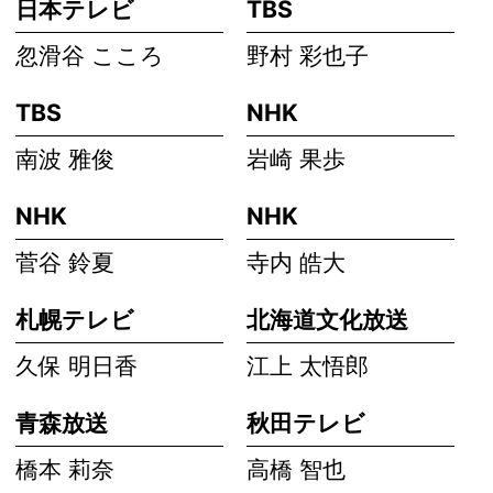
日本テレビ
TBS
忽滑谷 こころ
野村 彩也子
TBS
NHK
南波 雅俊
岩崎 果歩
NHK
NHK
菅谷 鈴夏
寺内 皓大
札幌テレビ
北海道文化放送
久保 明日香
江上 太悟郎
青森放送
秋田テレビ
橋本 莉奈
高橋 智也