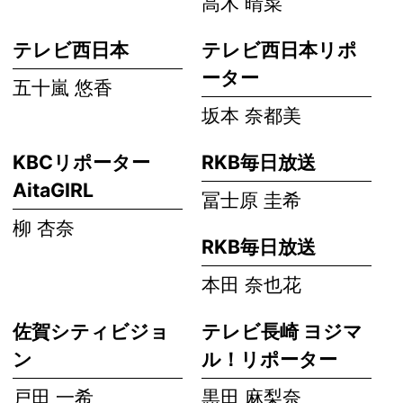
高木 晴菜
テレビ西日本
テレビ西日本リポ
ーター
五十嵐 悠香
坂本 奈都美
KBCリポーター
RKB毎日放送
AitaGIRL
冨士原 圭希
柳 杏奈
RKB毎日放送
本田 奈也花
佐賀シティビジョ
テレビ長崎 ヨジマ
ン
ル！リポーター
戸田 一希
黒田 麻梨奈