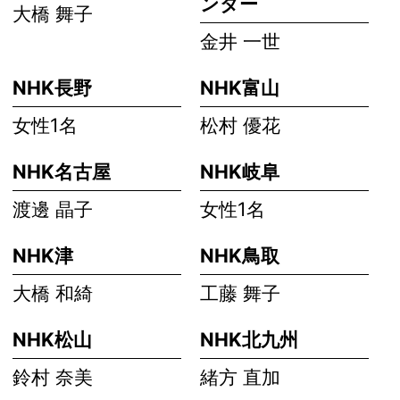
ンター
大橋 舞子
金井 一世
NHK長野
NHK富山
女性1名
松村 優花
NHK名古屋
NHK岐阜
渡邊 晶子
女性1名
NHK津
NHK鳥取
大橋 和綺
工藤 舞子
NHK松山
NHK北九州
鈴村 奈美
緒方 直加