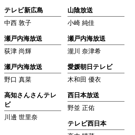
テレビ新広島
山陰放送
中西 敦子
小崎 純佳
瀬戸内海放送
瀬戸内海放送
荻津 尚輝
瀧川 奈津希
瀬戸内海放送
愛媛朝日テレビ
野口 真菜
木和田 優衣
高知さんさんテレ
西日本放送
ビ
野並 正佑
川邊 世里奈
テレビ西日本