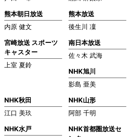
熊本朝日放送
熊本放送
内原 健文
後生川 凜
宮崎放送 スポーツ
南日本放送
キャスター
佐々木 武海
上室 夏鈴
NHK旭川
影島 亜美
NHK秋田
NHK山形
江口 美玖
阿部 千明
NHK水戸
NHK首都圏放送セ