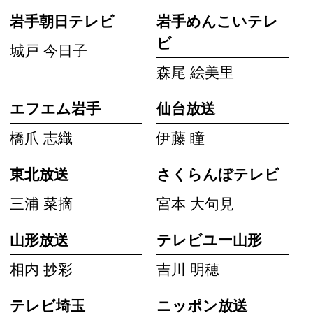
岩手朝日テレビ
岩手めんこいテレ
ビ
城戸 今日子
森尾 絵美里
エフエム岩手
仙台放送
橋爪 志織
伊藤 瞳
東北放送
さくらんぼテレビ
三浦 菜摘
宮本 大句見
山形放送
テレビユー山形
相内 抄彩
吉川 明穂
テレビ埼玉
ニッポン放送