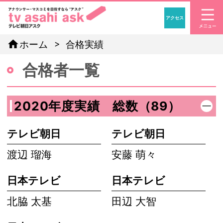
アクセス
「アナウンサー・マスコ
home
ホーム
合格実績
合格者一覧
2020年度実績 総数（89）
テレビ朝日
テレビ朝日
渡辺 瑠海
安藤 萌々
日本テレビ
日本テレビ
北脇 太基
田辺 大智