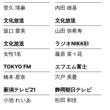
菅久 瑛麻
内田 雄基
文化放送
文化放送
坂口 愛美
山田 弥希寿
文化放送
ラジオNIKKEI
女性1名
藤原 菜々花
TOKYO FM
エフエム富士
橋本 星奈
宍戸 美憂
新潟テレビ21
静岡朝日テレビ
小池 れいあ
松田 和佳