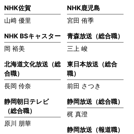
NHK佐賀
NHK鹿児島
山﨑 優里
宮田 侑季
NHK BSキャスター
青森放送（総合職）
岡 裕美
三上 峻
北海道文化放送（総
東日本放送（総合
合職）
職）
長岡 伶奈
前田 さつき
静岡朝日テレビ
静岡放送（総合職）
（総合職）
梶 真澄
原川 朋華
静岡放送（報道職）