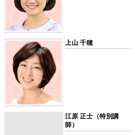
上山 千穂
上山 千穂の画像
江原 正士（特別講
江原 正士（特別講師）
師）