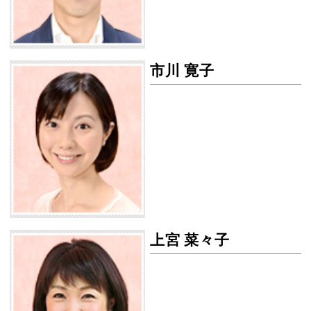
市川 寛子
市川 寛子の画像
上宮 菜々子
上宮 菜々子の画像