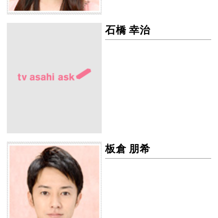
石橋 幸治
石橋 幸治の画像
板倉 朋希
板倉 朋希の画像