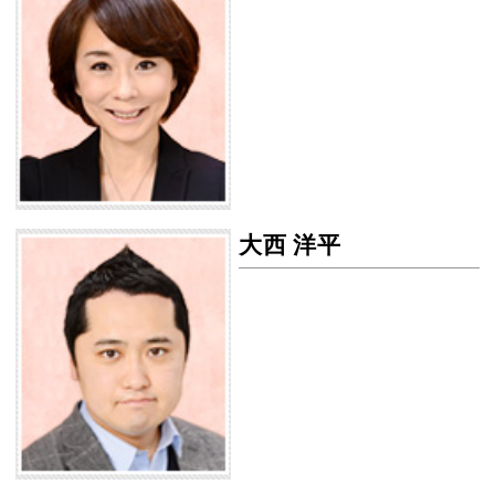
大西 洋平
大西 洋平の画像