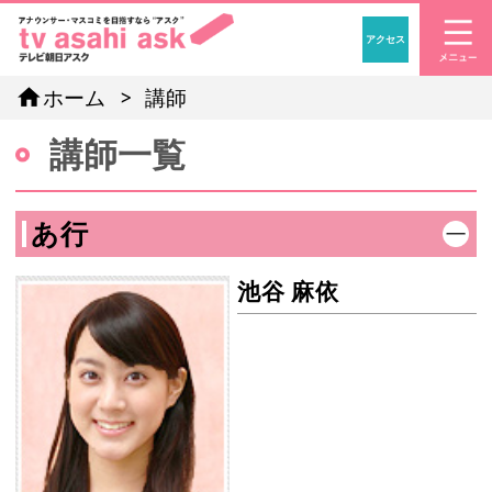
アクセス
「アナウンサー・マスコ
home
ホーム
講師
講師一覧
あ行
池谷 麻依
池谷 麻依の画像