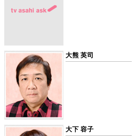
大熊 英司
大熊 英司の画像
大下 容子
大下 容子の画像