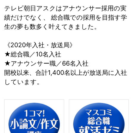
テレビ朝日アスクはアナウンサー採用の実
績だけでなく、 総合職での採用を目指す学
生の夢も数多く叶えてきました。
《2020年入社・放送局》
★総合職／10名入社
★アナウンサー職／66名入社
開校以来、合計1,400名以上が放送局に入社
しています。
1コマ！ 小論文／作文
マ