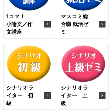
1コマ！
マスコミ総
小論文／作
合職 就活ゼ
文講座
ミ
シナリオライター 初級
シ
シナリオラ
シナリオラ
イター 初
イター 上
級
級