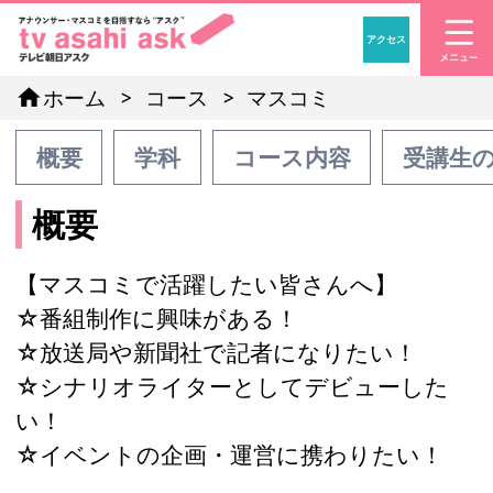
アクセス
「アナウンサー・マスコ
home
ホーム
コース
マスコミ
概要
学科
コース内容
受講生
概要
【マスコミで活躍したい皆さんへ】
☆番組制作に興味がある！
☆放送局や新聞社で記者になりたい！
☆シナリオライターとしてデビューした
い！
☆イベントの企画・運営に携わりたい！