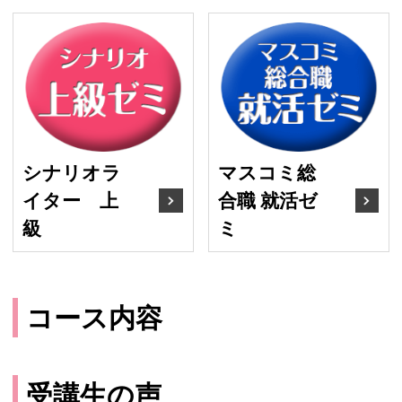
シナリオライター 上級
マ
シナリオラ
マスコミ総
イター 上
合職 就活ゼ
級
ミ
コース内容
受講生の声