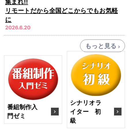
集まれ!!
リモートだから全国どこからでもお気軽
に
2026.6.20
もっと見る
シ
番組制作入門ゼミ
シナリオラ
番組制作入
イター 初
門ゼミ
級