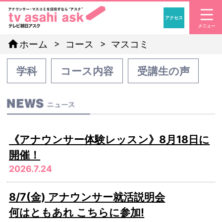
アクセス
「アナウンサー・マスコ
home
ホーム
コース
マスコミ
学科
コース内容
受講生の声
《アナウンサー体験レッスン》8月18日に
開催！
2026.7.24
8/7(金) アナウンサー就活説明会
何はともあれ こちらに参加!