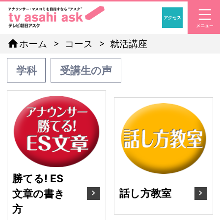
アクセス
「アナウンサー・マスコ
home
ホーム
コース
就活講座
学科
受講生の声
勝てる! ES文章の書き方
話
勝てる! ES
話し方教室
文章の書き
方