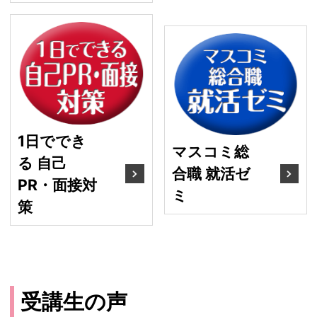
1日でできる 自己PR・
マ
1日ででき
マスコミ総
る 自己
合職 就活ゼ
PR・面接対
ミ
策
受講生の声