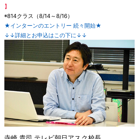
】
◉814クラス（8/14～8/16）
★インターンのエントリー 続々開始★
↓↓詳細とお申込はこの下に↓↓
寺崎 貴司 テレビ朝日アスク校長