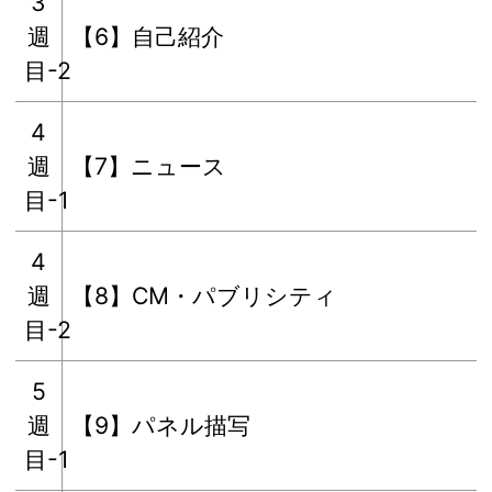
3
週
【6】自己紹介
目-2
4
週
【7】ニュース
目-1
4
週
【8】CM・パブリシティ
目-2
5
週
【9】パネル描写
目-1