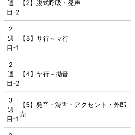
週
【2】腹式呼吸・発声
目-2
2
週
【3】サ行～マ行
目-1
2
週
【4】ヤ行～拗音
目-2
3
【5】発音・滑舌・アクセント・外郎
週
売
目-1