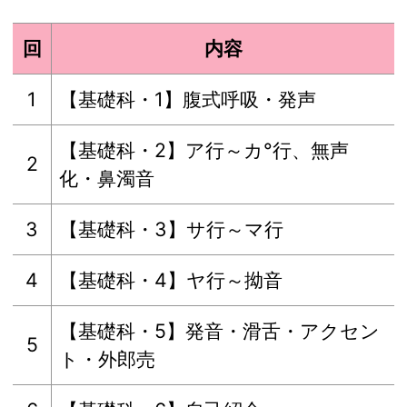
回
内容
1
【基礎科・1】腹式呼吸・発声
【基礎科・2】ア行～カ°行、無声
2
化・鼻濁音
3
【基礎科・3】サ行～マ行
4
【基礎科・4】ヤ行～拗音
【基礎科・5】発音・滑舌・アクセン
5
ト・外郎売