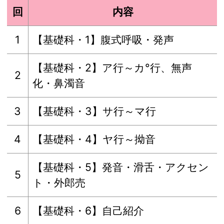
回
内容
1
【基礎科・1】腹式呼吸・発声
【基礎科・2】ア行～カ°行、無声
2
化・鼻濁音
3
【基礎科・3】サ行～マ行
4
【基礎科・4】ヤ行～拗音
【基礎科・5】発音・滑舌・アクセン
5
ト・外郎売
6
【基礎科・6】自己紹介