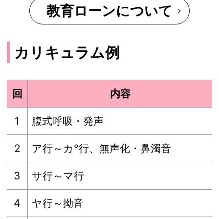
教育ローンについて
カリキュラム例
回
内容
1
腹式呼吸・発声
2
ア行～カ°行、無声化・鼻濁音
3
サ行～マ行
4
ヤ行～拗音