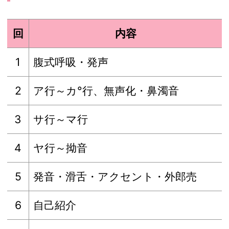
回
内容
1
腹式呼吸・発声
2
ア行～カ°行、無声化・鼻濁音
3
サ行～マ行
4
ヤ行～拗音
5
発音・滑舌・アクセント・外郎売
6
自己紹介