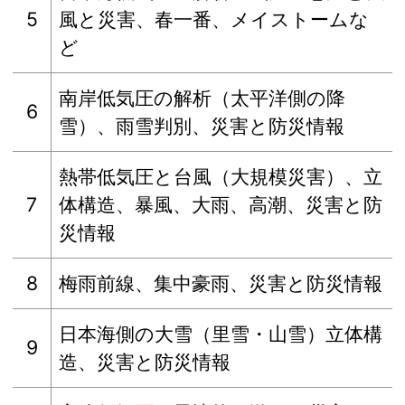
5
風と災害、春一番、メイストームな
ど
南岸低気圧の解析（太平洋側の降
6
雪）、雨雪判別、災害と防災情報
熱帯低気圧と台風（大規模災害）、立
7
体構造、暴風、大雨、高潮、災害と防
災情報
8
梅雨前線、集中豪雨、災害と防災情報
日本海側の大雪（里雪・山雪）立体構
9
造、災害と防災情報