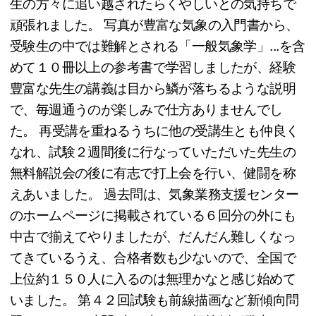
生の方々に追い越されたらくやしいとの気持ちで
頑張れました。 写真が豊富な気象の入門書から、
受験生の中では難解とされる「一般気象学」...を含
めて１０冊以上の参考書で学習しましたが、経験
豊富な先生の講義は目から鱗が落ちるような説明
で、毎週通うのが楽しみで仕方ありませんでし
た。 再受講を重ねるうちに他の受講生とも仲良く
なれ、試験２週間後に行なっていただいた先生の
無料解説会の後に有志で打上会を行い、健闘を称
えあいました。 過去問は、気象業務支援センター
のホームページに掲載されている６回分の外にも
中古で揃えてやりましたが、だんだん難しくなっ
てきているうえ、合格者数も少ないので、全国で
上位約１５０人に入るのは無理かなと感じ始めて
いました。 第４２回試験も前線描画など新傾向問