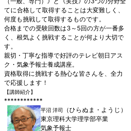
（一般、専門）》と《実技》の3つの分野全
てに合格して取得することは大変難しく、
何度も挑戦して取得するものです。
合格までの受験回数は3～5回の方が一番多
く、根気よく挑戦することが何より大切で
す。
親切・丁寧な指導で好評のテレビ朝日アス
ク・気象予報士養成講座。
資格取得に挑戦する熱心な皆さんを、全力
で応援します！
【講師紹介】
************
（ひらぬま・ようじ）
平沼 洋司
東京理科大学理学部卒業
気象予報士