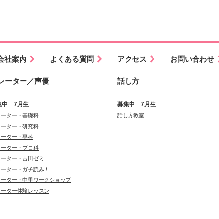
会社案内
よくある質問
アクセス
お問い合わせ
レーター／声優
話し方
集中 7月生
募集中 7月生
レーター・基礎科
話し方教室
レーター・研究科
レーター・専科
レーター・プロ科
レーター・吉田ゼミ
レーター・ガチ読み！
レーター・中里ワークショップ
レーター体験レッスン