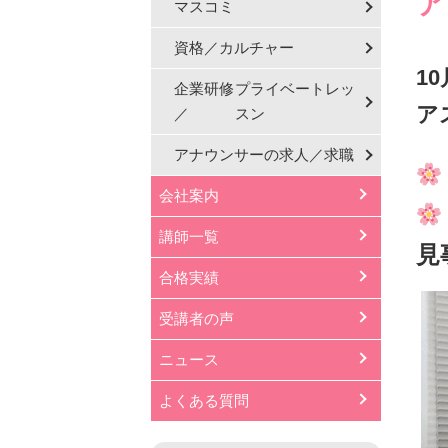
ア
マスコミ
資格／カルチャー
1
企業研修
プライベートレッ
ア
／
スン
アナウンサーの
求人／求職
会社案内
講師一覧
見
合格実績
受講者の声
ニュース
よくある質問