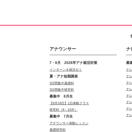
アナウンサー
ナ
7・8月 2028卒アナ就活対策
募
インターン＆就活ゼミ
ナ
夏・アナ短期講座
ナ
ナ
3日間集中基礎科
ナ
3日間集中研究科
ナ
募集中 8月生
ナ
【8月18日】1日体験クラス
ナ
研究科（8～10月）
ナ
募集中 7月生
アナウンサー体験レッスン
基礎研究科