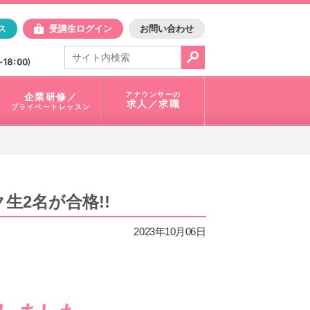
日アスク
ス
受講生ログイン
お問い合わせ
電話で問合せ：
03-3401-1010
アナウンサーの
企業研修／
求人／求職
プライベートレッスン
生2名が合格!!
2023年10月06日