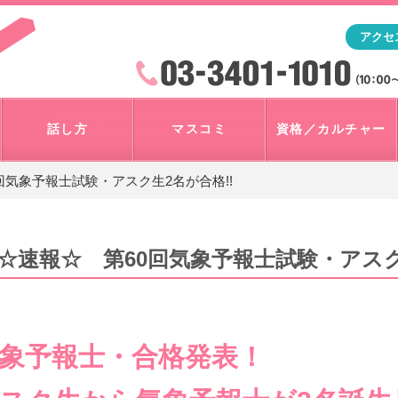
「アナウンサー・マスコミを目指すなら"アスク"」テレビ朝
アクセ
検索
火曜~日曜 10:00~18:00
話し方
マスコミ
資格／カルチャー
回気象予報士試験・アスク生2名が合格!!
☆速報☆ 第60回気象予報士試験・アスク
象予報士・合格発表！