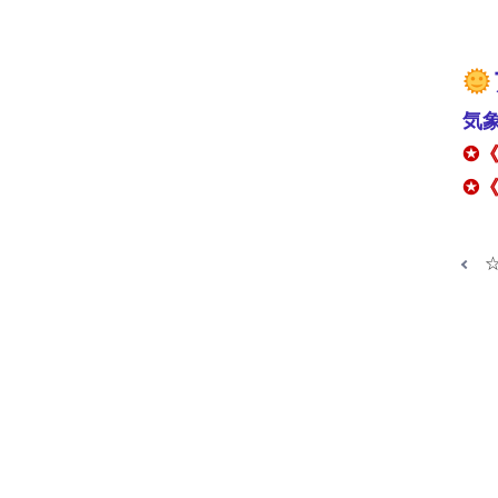
気
✪
✪