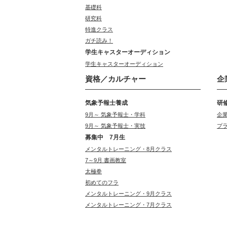
基礎科
研究科
特進クラス
ガチ読み！
学生キャスターオーディション
学生キャスターオーディション
資格／カルチャー
企
気象予報士養成
研
9月～ 気象予報士・学科
企
9月～ 気象予報士・実技
プ
募集中 7月生
メンタルトレーニング・8月クラス
7～9月 書画教室
太極拳
初めてのフラ
メンタルトレーニング・9月クラス
メンタルトレーニング・7月クラス