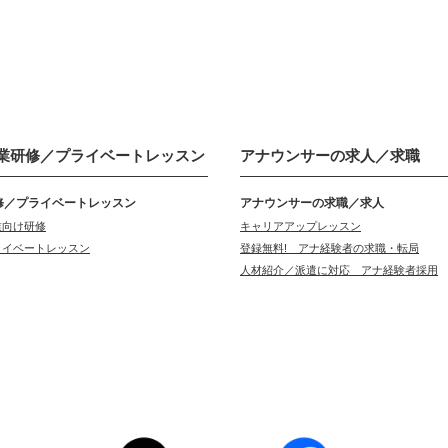
業研修／
プライベートレッスン
アナウンサーの
求人／求職
修／プライベートレッスン
アナウンサーの求職／求人
業向け研修
キャリアアップレッスン
ライベートレッスン
登録無料! アナ経験者の求職・転局
人材紹介／派遣に対応 アナ経験者採用