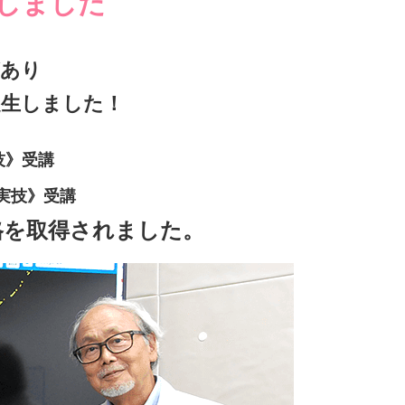
しました
があり
誕生しました！
技》受講
実技》受講
格を取得されました。