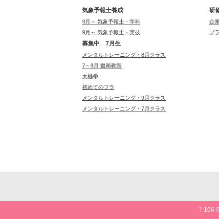
気象予報士養成
研
9月～ 気象予報士・学科
企
9月～ 気象予報士・実技
プ
募集中 7月生
メンタルトレーニング・8月クラス
7～9月 書画教室
太極拳
初めてのフラ
メンタルトレーニング・9月クラス
メンタルトレーニング・7月クラス
〒106-