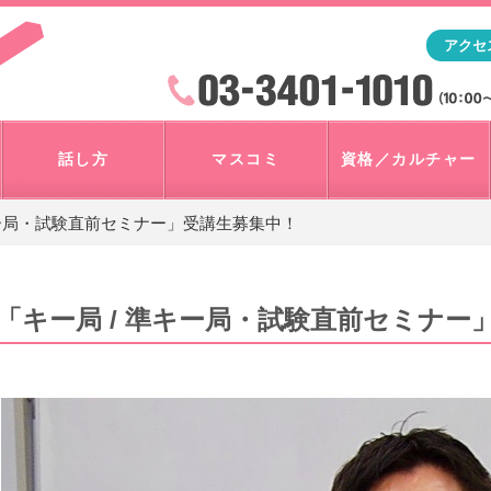
「アナウンサー・マスコミを目指すなら"アスク"」テレビ朝
アクセ
検索
火曜~日曜 10:00~18:00
話し方
マスコミ
資格／カルチャー
キー局・試験直前セミナー」受講生募集中！
「キー局 / 準キー局・試験直前セミナー