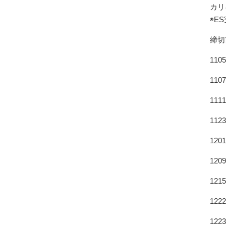
カリ
◉E
締切
110
110
111
112
120
120
121
122
122