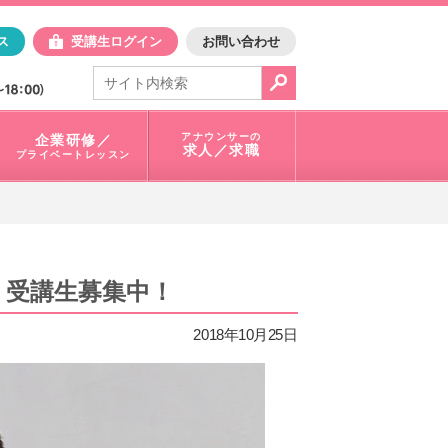
日アスク
ス
受講生ログイン
お問い合わせ
電話で問合せ：
03-3401-1010
アナウンサーの
企業研修／
求人／求職
プライベートレッスン
」受講生募集中！
2018年10月25日