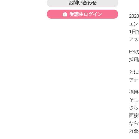
お問い合わせ
受講生ログイン
20
エン
1日
アス
ES
採用
とに
アナ
採用
そし
さら
面接
なら
万全