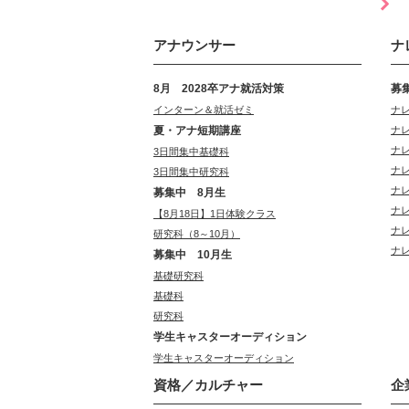
アナウンサー
ナ
8月 2028卒アナ就活対策
募
インターン＆就活ゼミ
ナ
夏・アナ短期講座
ナ
ナ
3日間集中基礎科
ナ
3日間集中研究科
ナ
募集中 8月生
ナ
【8月18日】1日体験クラス
ナ
研究科（8～10月）
ナ
募集中 10月生
基礎研究科
基礎科
研究科
学生キャスターオーディション
学生キャスターオーディション
資格／カルチャー
企