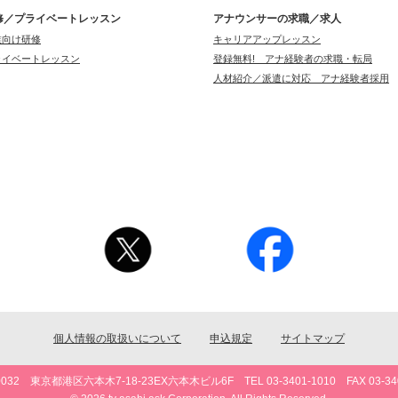
修／プライベートレッスン
アナウンサーの求職／求人
業向け研修
キャリアアップレッスン
ライベートレッスン
登録無料! アナ経験者の求職・転局
人材紹介／派遣に対応 アナ経験者採用
個人情報の取扱いについて
申込規定
サイトマップ
0032 東京都港区六本木7-18-23EX六本木ビル6F TEL 03-3401-1010 FAX 03-340