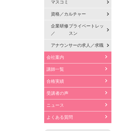
マスコミ
資格／カルチャー
企業研修
プライベートレッ
／
スン
アナウンサーの
求人／求職
会社案内
講師一覧
合格実績
受講者の声
ニュース
よくある質問