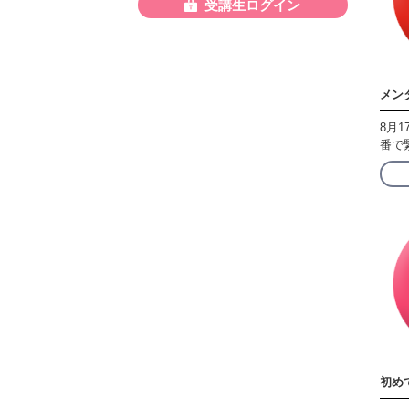
受講生ログイン
メン
8月
番で
初め