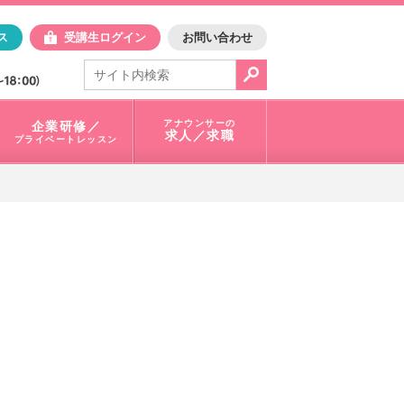
日アスク
ス
受講生ログイン
お問い合わせ
電話で問合せ：
03-3401-1010
アナウンサーの
企業研修／
求人／求職
プライベートレッスン