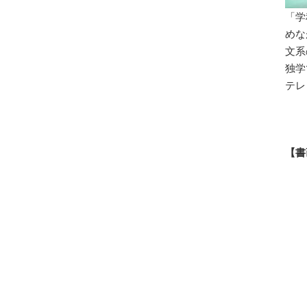
「学
めな
文系
独学
テレ
【書