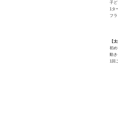
子ど
1タ
フラ
【太
初め
動き
1回