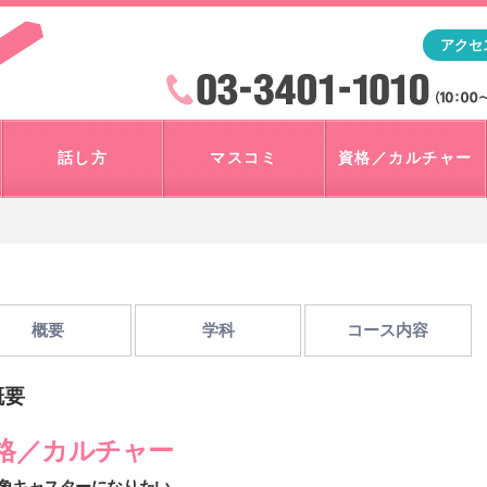
「アナウンサー・マスコミを目指すなら"アスク"」テレビ朝
アクセ
検索
火曜~日曜 10:00~18:00
話し方
マスコミ
資格／カルチャー
概要
学科
コース内容
概要
格／カルチャー
象キャスターになりたい