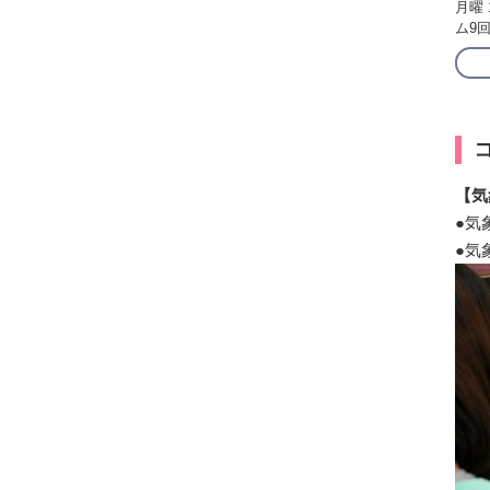
月曜 
ム9回
【気
●気
●気