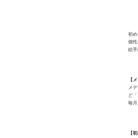
初め
個性
絵手
【メ
メデ
ど「
毎月
【初