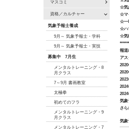
マスコミ
☆気
資格／カルチャー
☆マ
☆一
気象予報士養成
☆ハ
☆気
9月～ 気象予報士・学科
*****
9月～ 気象予報士・実技
報道
募集中 7月生
アス
20
メンタルトレーニング・8
20
月クラス
20
7～9月 書画教室
20
太極拳
20
気象
初めてのフラ
さら
メンタルトレーニング・9
月クラス
気象
メンタルトレーニング・7