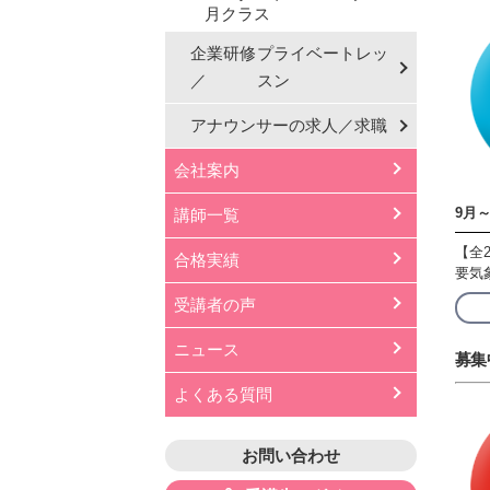
月クラス
企業研修
プライベートレッ
／
スン
アナウンサーの
求人／求職
会社案内
9月
講師一覧
【全
合格実績
要気
受講者の声
ニュース
募集
よくある質問
お問い合わせ