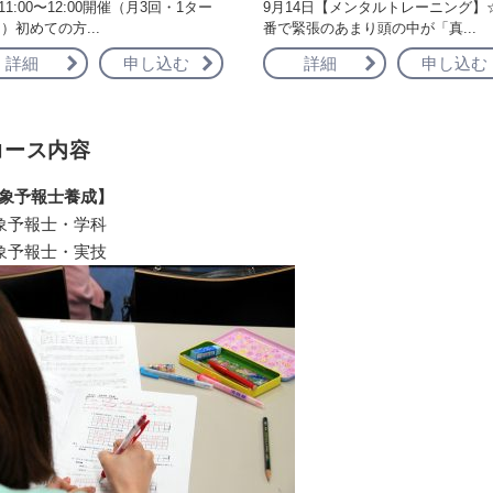
11:00〜12:00開催（月3回・1ター
9月14日【メンタルトレーニング】
）初めての方...
番で緊張のあまり頭の中が「真...
詳細
申し込む
詳細
申し込む
コース内容
象予報士養成】
象予報士・学科
象予報士・実技