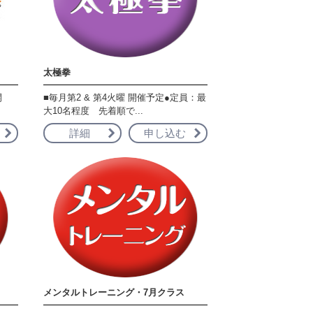
太極拳
開
■毎月第2 & 第4火曜 開催予定●定員：最
大10名程度 先着順で...
詳細
申し込む
メンタルトレーニング・7月クラス