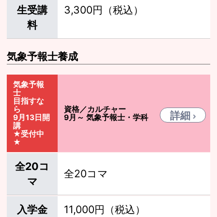
生受講
3,300円（税込）
料
気象予報士養成
気象予報
士
目指すな
ら
資格／カルチャー
詳細
9月13日開
9月～ 気象予報士・学科
講
★受付中
★
全20コ
全20コマ
マ
入学金
11,000円（税込）