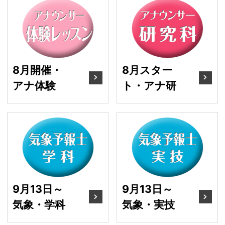
8月開催・アナ体験
8
8月開催・
8月スター
アナ体験
ト・アナ研
9月13日～ 気象・学科
9
9月13日～
9月13日～
気象・学科
気象・実技