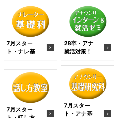
7月スタート・ナレ基
2
7月スター
28卒・アナ
ト・ナレ基
就活対策！
7
7月スタート・話し方
7月スター
7月スター
ト・アナ基
ト・話し方