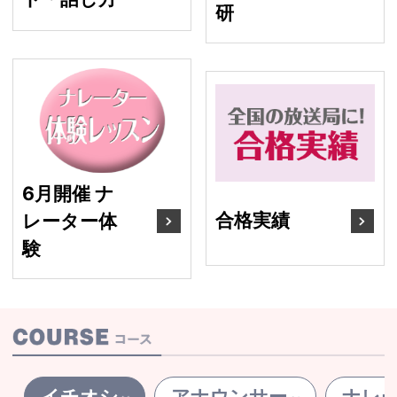
研
6月開催 ナレーター体験
合
6月開催 ナ
合格実績
レーター体
験
イチオシ
アナウンサー
ナレ