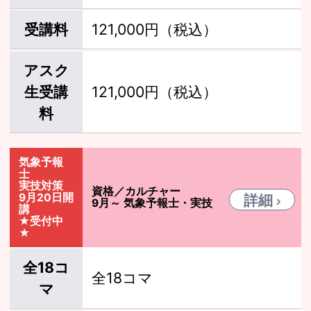
受講料
121,000円（税込）
アスク
生受講
121,000円（税込）
料
気象予報
士
実技対策
資格／カルチャー
9月20日開
詳細
9月～ 気象予報士・実技
講
★受付中
★
全18コ
全18コマ
マ