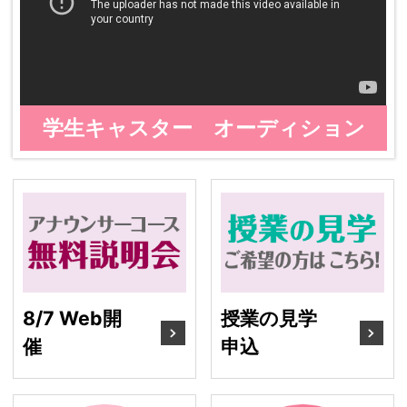
学生キャスター オーディション
8/7 Web開催
授
8/7 Web開
授業の見学
催
申込